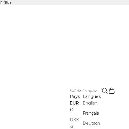
R (EU)
Ouvrir la rec
Voir le pa
EUR €
Français
Pays
Langues
EUR
English
€
Français
DKK
Deutsch
kr.