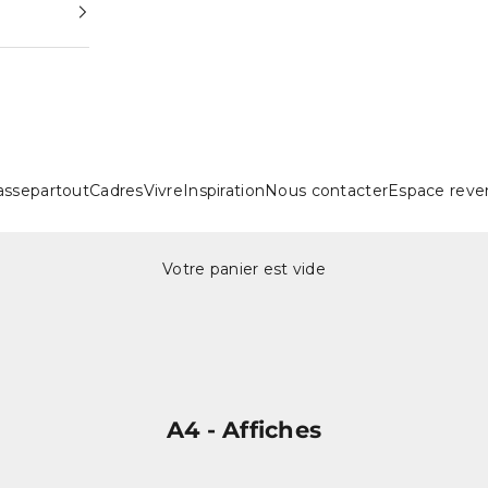
assepartout
Cadres
Vivre
Inspiration
Nous contacter
Espace reve
Votre panier est vide
A4 - Affiches