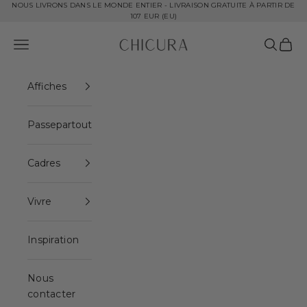
Aller au contenu
NOUS LIVRONS DANS LE MONDE ENTIER - LIVRAISON GRATUITE À PARTIR DE
107 EUR (EU)
ChiCura Copenhagen DK
Ouvrir la navigation
Ouvrir l
Voir l
Affiches
Passepartout
Cadres
Vivre
Inspiration
Nous
contacter