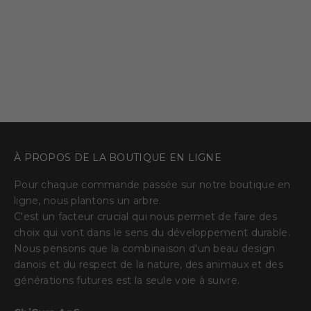
Cadre En Bois – – Chêne –
Cadre En Bois – – Chêne –
Verre Acrylique Anti-Reflet
Verre Acrylique
Prix de vente
Prix de vente
FRA €16,95 EUR
FRA €13,95 EUR
À PROPOS DE LA BOUTIQUE EN LIGNE
Pour chaque commande passée sur notre boutique en
ligne, nous plantons un arbre.
C'est un facteur crucial qui nous permet de faire des
choix qui vont dans le sens du développement durable.
Nous pensons que la combinaison d'un beau design
danois et du respect de la nature, des animaux et des
générations futures est la seule voie à suivre.