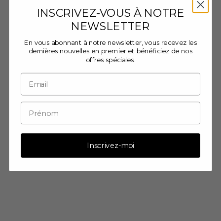
INSCRIVEZ-VOUS À NOTRE
NEWSLETTER
En vous abonnant à notre newsletter, vous recevez les
dernières nouvelles en premier et bénéficiez de nos
Cadre en bois E - Chêne -
Cadre En Bois – – Chêne –
offres spéciales.
Verre acrylique
Verre
Prix de vente
FRA €10,95 EUR
Prix de vente
FRA €13,95 EUR
Inscrivez-moi