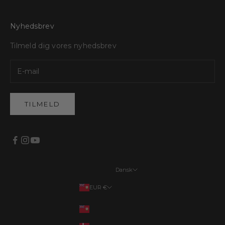
Nyhedsbrev
Tilmeld dig vores nyhedsbrev
TILMELD
Dansk
Sprog
EUR €
English
Land
EUR €
Français