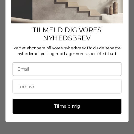
Træramme E - Egetræ -
Træramme - Egetræ - Glas
Akrylglas
Salgspris
FRA €13,95 EUR
TILMELD DIG VORES
Salgspris
FRA €10,95 EUR
NYHEDSBREV
Ved at abonnere på vores nyhedsbrev får du de seneste
nyhederne først og modtager vores specielle tilbud.
Tilmeld mig