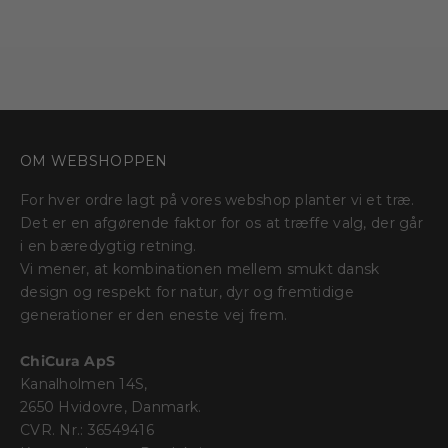
Træramme - Egetræ - Anti-
Træramme - Egetræ -
reflektiv Akrylglas
Akrylglas
Salgspris
Salgspris
FRA €16,95 EUR
FRA €13,95 EUR
OM WEBSHOPPEN
For hver ordre lagt på vores webshop planter vi et træ.
Det er en afgørende faktor for os at træffe valg, der går
i en bæredygtig retning.
Vi mener, at kombinationen mellem ​​smukt dansk
design og respekt for natur, dyr og fremtidige
generationer er den eneste vej frem.
ChiCura ApS
Kanalholmen 14S,
2650 Hvidovre, Danmark.
CVR. Nr.: 36549416