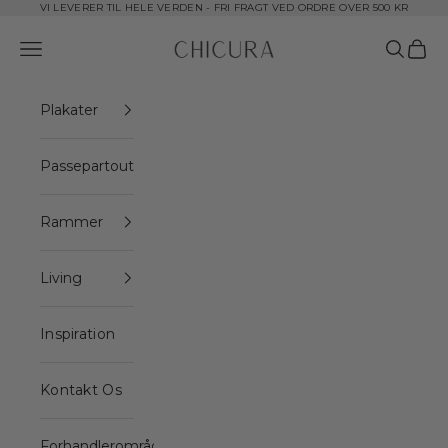
Spring til indhold
VI LEVERER TIL HELE VERDEN - FRI FRAGT VED ORDRE OVER 500 KR
ChiCura Copenhagen DK
Åbn navigationsmenu
Åbn søge
Åbn i
Plakater
Passepartout
Rammer
Living
Inspiration
Kontakt Os
Forhandlerområde