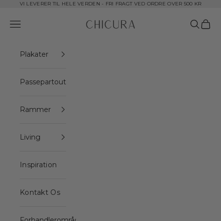
Spring til indhold
VI LEVERER TIL HELE VERDEN - FRI FRAGT VED ORDRE OVER 500 KR
ChiCura Copenhagen DK
Åbn navigationsmenu
Åbn søge
Åbn i
Plakater
Passepartout
Rammer
Living
Inspiration
Kontakt Os
Forhandlerområde