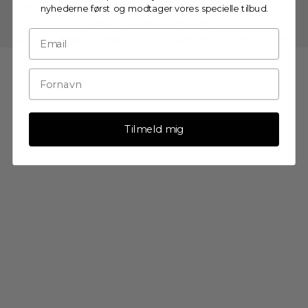
med multifunktionelle muligheder. Fantastisk for dig,
nyhederne først og modtager vores specielle tilbud.
dine kunder og naturen.
Dansk design / fremstillet i EU / bæredygtig produktion.
Tilmeld mig