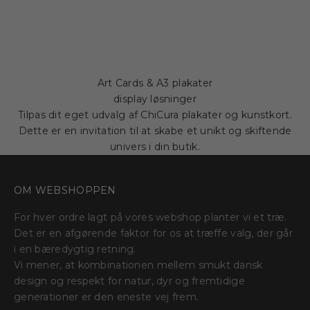
Art Cards & A3 plakater
display løsninger
Tilpas dit eget udvalg af ChiCura plakater og kunstkort.
Dette er en invitation til at skabe et unikt og skiftende
univers i din butik.
OM WEBSHOPPEN
For hver ordre lagt på vores webshop planter vi et træ.
Det er en afgørende faktor for os at træffe valg, der går
i en bæredygtig retning.
Vi mener, at kombinationen mellem ​​smukt dansk
design og respekt for natur, dyr og fremtidige
generationer er den eneste vej frem.