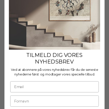
Salgspris
FRA €14,95 EUR
TILMELD DIG VORES
NYHEDSBREV
Ved at abonnere på vores nyhedsbrev får du de seneste
nyhederne først og modtager vores specielle tilbud.
Alu Ramme E - Guld - Glas
Alu Ramme E - Kobber -
Salgspris
FRA €14,95 EUR
Akrylglas
Salgspris
FRA €14,95 EUR