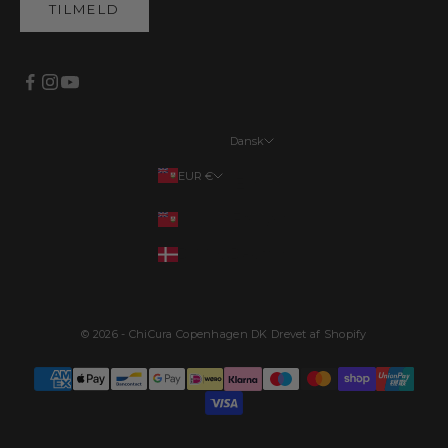
TILMELD
Dansk
Sprog
EUR €
English
Land
EUR €
Français
DKK kr.
Deutsch
Dansk
© 2026 - ChiCura Copenhagen DK Drevet af Shopify