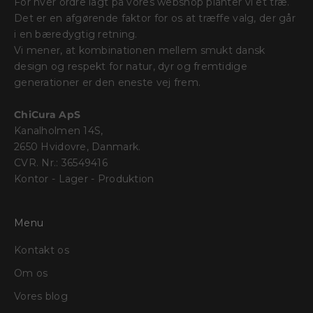
For hver ordre lagt på vores webshop planter vi et træ.
Det er en afgørende faktor for os at træffe valg, der går
i en bæredygtig retning.
Vi mener, at kombinationen mellem ​​smukt dansk
design og respekt for natur, dyr og fremtidige
generationer er den eneste vej frem.
ChiCura ApS
Kanalholmen 14S,
2650 Hvidovre, Danmark.
CVR. Nr.: 36549416
Kontor - Lager - Produktion
Menu
Kontakt os
Om os
Vores blog