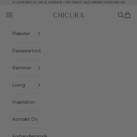
Spring til indhold
VI LEVERER TIL HELE VERDEN - FRI FRAGT VED ORDRE OVER 500 KR
ChiCura Copenhagen DK
Åbn navigationsmenu
Åbn søge
Åbn i
Plakater
Passepartout
Rammer
Living
Inspiration
Kontakt Os
Forhandlerområde